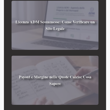
Licenza ADM Scommesse: Come Verificare un
Sito Legale
Payout e Margine nelle Quote Calcio: Cosa
Sapere