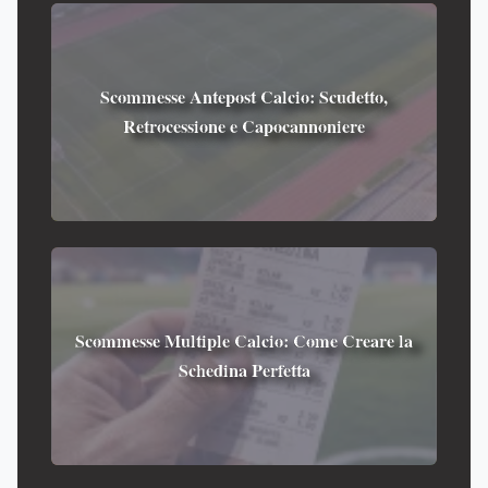
Scommesse Antepost Calcio: Scudetto,
Retrocessione e Capocannoniere
Scommesse Multiple Calcio: Come Creare la
Schedina Perfetta