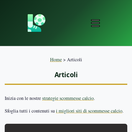
Home
>
Articoli
Articoli
Inizia con le nostre
strategie scommesse calcio
.
Sfoglia tutti i contenuti su
i migliori siti di scommesse calcio
.