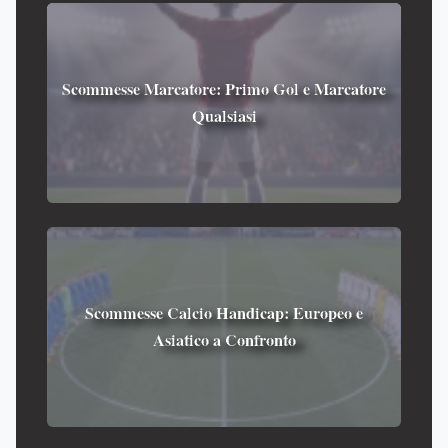
Scommesse Marcatore: Primo Gol e Marcatore
Qualsiasi
Scommesse Calcio Handicap: Europeo e
Asiatico a Confronto