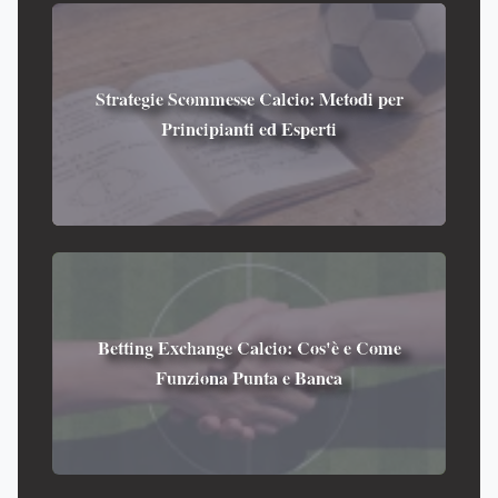
Strategie Scommesse Calcio: Metodi per
Principianti ed Esperti
Betting Exchange Calcio: Cos'è e Come
Funziona Punta e Banca