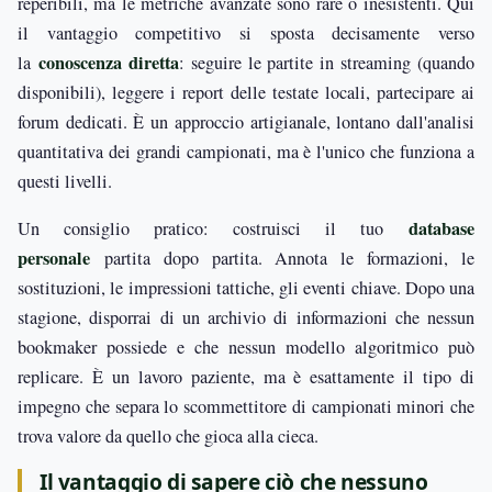
reperibili, ma le metriche avanzate sono rare o inesistenti. Qui
il vantaggio competitivo si sposta decisamente verso
conoscenza diretta
la
: seguire le partite in streaming (quando
disponibili), leggere i report delle testate locali, partecipare ai
forum dedicati. È un approccio artigianale, lontano dall'analisi
quantitativa dei grandi campionati, ma è l'unico che funziona a
questi livelli.
database
Un consiglio pratico: costruisci il tuo
personale
partita dopo partita. Annota le formazioni, le
sostituzioni, le impressioni tattiche, gli eventi chiave. Dopo una
stagione, disporrai di un archivio di informazioni che nessun
bookmaker possiede e che nessun modello algoritmico può
replicare. È un lavoro paziente, ma è esattamente il tipo di
impegno che separa lo scommettitore di campionati minori che
trova valore da quello che gioca alla cieca.
Il vantaggio di sapere ciò che nessuno