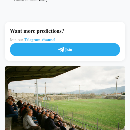
Want more predictions?
Telegram channel
Join our
Join