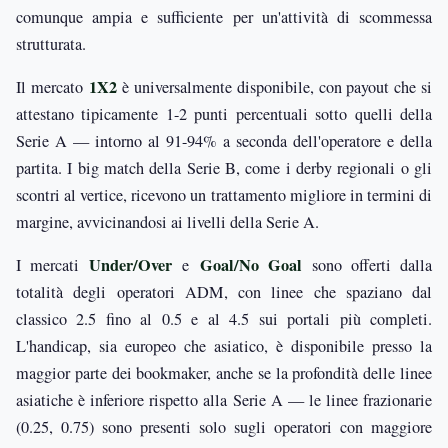
comunque ampia e sufficiente per un'attività di scommessa
strutturata.
1X2
Il mercato
è universalmente disponibile, con payout che si
attestano tipicamente 1-2 punti percentuali sotto quelli della
Serie A — intorno al 91-94% a seconda dell'operatore e della
partita. I big match della Serie B, come i derby regionali o gli
scontri al vertice, ricevono un trattamento migliore in termini di
margine, avvicinandosi ai livelli della Serie A.
Under/Over
Goal/No Goal
I mercati
e
sono offerti dalla
totalità degli operatori ADM, con linee che spaziano dal
classico 2.5 fino al 0.5 e al 4.5 sui portali più completi.
L'handicap, sia europeo che asiatico, è disponibile presso la
maggior parte dei bookmaker, anche se la profondità delle linee
asiatiche è inferiore rispetto alla Serie A — le linee frazionarie
(0.25, 0.75) sono presenti solo sugli operatori con maggiore