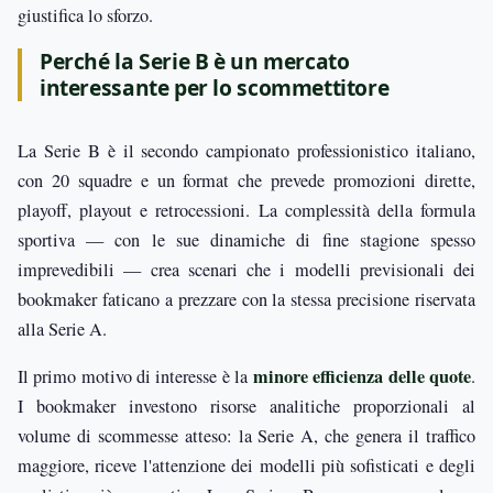
giustifica lo sforzo.
Perché la Serie B è un mercato
interessante per lo scommettitore
La Serie B è il secondo campionato professionistico italiano,
con 20 squadre e un format che prevede promozioni dirette,
playoff, playout e retrocessioni. La complessità della formula
sportiva — con le sue dinamiche di fine stagione spesso
imprevedibili — crea scenari che i modelli previsionali dei
bookmaker faticano a prezzare con la stessa precisione riservata
alla Serie A.
minore efficienza delle quote
Il primo motivo di interesse è la
.
I bookmaker investono risorse analitiche proporzionali al
volume di scommesse atteso: la Serie A, che genera il traffico
maggiore, riceve l'attenzione dei modelli più sofisticati e degli