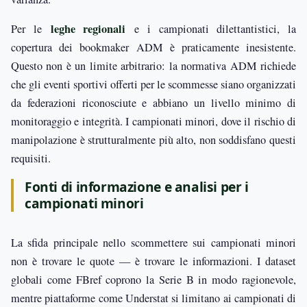
leghe regionali
Per le
e i campionati dilettantistici, la
copertura dei bookmaker ADM è praticamente inesistente.
Questo non è un limite arbitrario: la normativa ADM richiede
che gli eventi sportivi offerti per le scommesse siano organizzati
da federazioni riconosciute e abbiano un livello minimo di
monitoraggio e integrità. I campionati minori, dove il rischio di
manipolazione è strutturalmente più alto, non soddisfano questi
requisiti.
Fonti di informazione e analisi per i
campionati minori
La sfida principale nello scommettere sui campionati minori
non è trovare le quote — è trovare le informazioni. I dataset
globali come FBref coprono la Serie B in modo ragionevole,
mentre piattaforme come Understat si limitano ai campionati di