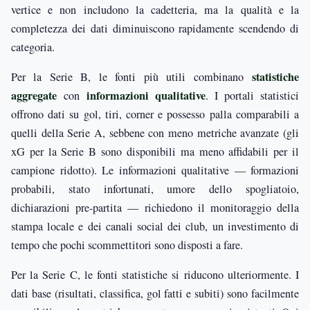
vertice e non includono la cadetteria, ma la qualità e la
completezza dei dati diminuiscono rapidamente scendendo di
categoria.
statistiche
Per la Serie B, le fonti più utili combinano
aggregate
informazioni qualitative
con
. I portali statistici
offrono dati su gol, tiri, corner e possesso palla comparabili a
quelli della Serie A, sebbene con meno metriche avanzate (gli
xG per la Serie B sono disponibili ma meno affidabili per il
campione ridotto). Le informazioni qualitative — formazioni
probabili, stato infortunati, umore dello spogliatoio,
dichiarazioni pre-partita — richiedono il monitoraggio della
stampa locale e dei canali social dei club, un investimento di
tempo che pochi scommettitori sono disposti a fare.
Per la Serie C, le fonti statistiche si riducono ulteriormente. I
dati base (risultati, classifica, gol fatti e subiti) sono facilmente