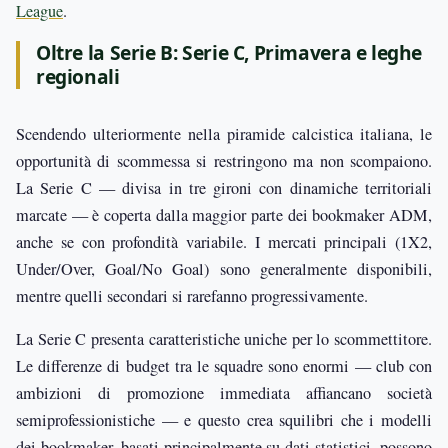
League
.
Oltre la Serie B: Serie C, Primavera e leghe
regionali
Scendendo ulteriormente nella piramide calcistica italiana, le
opportunità di scommessa si restringono ma non scompaiono.
La Serie C — divisa in tre gironi con dinamiche territoriali
marcate — è coperta dalla maggior parte dei bookmaker ADM,
anche se con profondità variabile. I mercati principali (1X2,
Under/Over, Goal/No Goal) sono generalmente disponibili,
mentre quelli secondari si rarefanno progressivamente.
La Serie C presenta caratteristiche uniche per lo scommettitore.
Le differenze di budget tra le squadre sono enormi — club con
ambizioni di promozione immediata affiancano società
semiprofessionistiche — e questo crea squilibri che i modelli
dei bookmaker, basati principalmente su dati statistici, possono