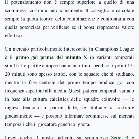
il potenziamento non è sempre superiore a quello di una
scommessa costruita autonomamente. Il consiglio è calcolare
sempre la quota teorica della combinazione e confrontarla con
quella potenziata per verificare se il boost rappresenta valore
effettivo.
Un mercato particolarmente interessante in Champions League
primo gol prima del minuto X
è il
(o varianti temporali
simili). Le partite europee hanno un ritmo specifico: i primi 15-
20 minuti sono spesso tattici, con le squadre che si studiano,
mentre la fase centrale del primo tempo produce gol con
frequenza superiore alla media. Questi pattern temporali variano
in base alla cultura calcistica delle squadre coinvolte — le
inglesi tendono a partire forte, le italiane a costruire
gradualmente — e possono informare scommesse sui mercati
temporali che il giocatore generico ignora.
Leggi anche il nostro articolo su
scommesse Serie B e