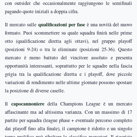
con outsider che occasionalmente raggiungono le semifinali
pagando quote iniziali a doppia cifra.
qualificazioni per fase
Il mercato sulle
è una novità del nuovo
formato. Puoi scommettere su quale squadra finirà nelle prime
otto (qualificazione diretta agli ottavi), nel gruppo playoff
(posizioni 9-24) o tra le eliminate (posizioni 25-36). Questo
mercato è meno battuto del vincitore assoluto e presenta
opportunità interessanti, soprattutto per le squadre nella fascia
grigia tra la qualificazione diretta e i playoff, dove piccole
variazioni di rendimento nelle ultime giornate possono spostare
la posizione di diverse caselle.
capocannoniere
Il
della Champions League è un mercato
affascinante ma ad altissima varianza. Con un massimo di 17
partite per squadra (league phase + eventuale percorso completo
dai playoff fino alla finale), il campione è ridotto e un singolo
turno prolifico può ribaltare la classifica marcatori. Il rigorista