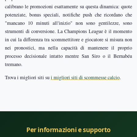
calibrano le promozioni esattamente su questa dinamica: quote
potenziate, bonus speciali, notifiche push che ricordano che
"mancano 10 minuti all'inizio" non sono gentilezze, sono
strumenti di conversione. La Champions League è il momento
in cui la differenza tra scommettitore e giocatore si misura non
nei pronostici, ma nella capacità di mantenere il proprio
processo decisionale intatto mentre San Siro o il Bernabéu
tremano.
Trova i migliori siti su
i migliori siti di scommesse calcio
.
Per informazioni e supporto