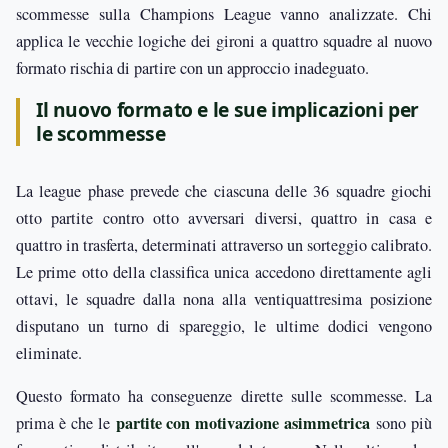
scommesse sulla Champions League vanno analizzate. Chi
applica le vecchie logiche dei gironi a quattro squadre al nuovo
formato rischia di partire con un approccio inadeguato.
Il nuovo formato e le sue implicazioni per
le scommesse
La league phase prevede che ciascuna delle 36 squadre giochi
otto partite contro otto avversari diversi, quattro in casa e
quattro in trasferta, determinati attraverso un sorteggio calibrato.
Le prime otto della classifica unica accedono direttamente agli
ottavi, le squadre dalla nona alla ventiquattresima posizione
disputano un turno di spareggio, le ultime dodici vengono
eliminate.
Questo formato ha conseguenze dirette sulle scommesse. La
partite con motivazione asimmetrica
prima è che le
sono più