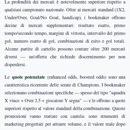
La profondità dei mercati è notevolmente superiore rispetto a
qualsiasi campionato nazionale. Oltre ai mercati standard (1X2,
Under/Over, Goal/No Goal, handicap), i bookmaker offrono
decine di mercati supplementari: risultato esatto, primo
tempo/secondo tempo, margine di vittoria, intervallo del primo
gol, numero esatto di gol, combinazioni di esito e gol totali.
Alcune partite di cartello possono contare oltre 200 mercati
diversi — un'offerta che richiede discernimento per non
disperdersi.
quote potenziate
Le
(enhanced odds, boosted odds) sono una
caratteristica ricorrente delle serate di Champions. I bookmaker
selezionano combinazioni specifiche — spesso del tipo "squadra
X vince + Over 2.5 + giocatore Y segna" — e le offrono a quote
superiori rispetto al valore standard della combinazione. Queste
promozioni vanno trattate con cautela: sono strumenti di
marketing progettati per attrarre volume, e il valore reale dopo