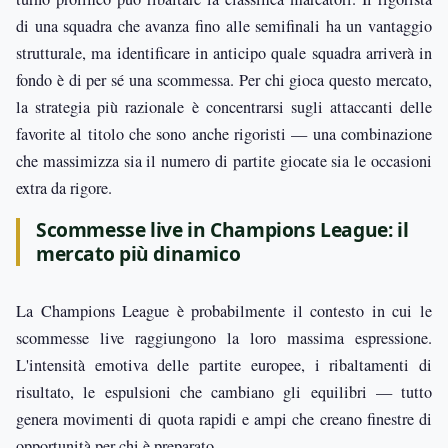
di una squadra che avanza fino alle semifinali ha un vantaggio
strutturale, ma identificare in anticipo quale squadra arriverà in
fondo è di per sé una scommessa. Per chi gioca questo mercato,
la strategia più razionale è concentrarsi sugli attaccanti delle
favorite al titolo che sono anche rigoristi — una combinazione
che massimizza sia il numero di partite giocate sia le occasioni
extra da rigore.
Scommesse live in Champions League: il
mercato più dinamico
La Champions League è probabilmente il contesto in cui le
scommesse live raggiungono la loro massima espressione.
L'intensità emotiva delle partite europee, i ribaltamenti di
risultato, le espulsioni che cambiano gli equilibri — tutto
genera movimenti di quota rapidi e ampi che creano finestre di
opportunità per chi è preparato.