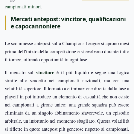
campionati minori
.
Mercati antepost: vincitore, qualificazioni
e capocannoniere
Le scommesse antepost sulla Champions League si aprono mesi
prima dell'inizio della competizione e si evolvono durante tutto
il torneo, offrendo opportunità in ogni fase.
vincitore
Il mercato sul
è il più liquido e segue una logica
simile allo scudetto nei campionati nazionali, ma con una
volatilità superiore. Il formato a eliminazione diretta dalla fase a
playoff in poi introduce un elemento di casualità che non esiste
nei campionati a girone unico: una grande squadra può essere
eliminata da un singolo abbinamento sfavorevole, un episodio
arbitrale, un infortunio nel momento sbagliato. Questa volatilità
si riflette in quote antepost più generose rispetto ai campionati,