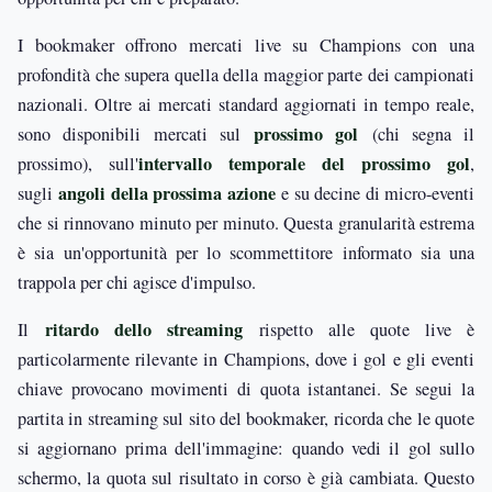
I bookmaker offrono mercati live su Champions con una
profondità che supera quella della maggior parte dei campionati
nazionali. Oltre ai mercati standard aggiornati in tempo reale,
prossimo gol
sono disponibili mercati sul
(chi segna il
intervallo temporale del prossimo gol
prossimo), sull'
,
angoli della prossima azione
sugli
e su decine di micro-eventi
che si rinnovano minuto per minuto. Questa granularità estrema
è sia un'opportunità per lo scommettitore informato sia una
trappola per chi agisce d'impulso.
ritardo dello streaming
Il
rispetto alle quote live è
particolarmente rilevante in Champions, dove i gol e gli eventi
chiave provocano movimenti di quota istantanei. Se segui la
partita in streaming sul sito del bookmaker, ricorda che le quote
si aggiornano prima dell'immagine: quando vedi il gol sullo
schermo, la quota sul risultato in corso è già cambiata. Questo