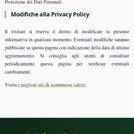
Protezione dei Dati Personali.
Modifiche alla Privacy Policy
Il titolare si riserva il diritto di modificare la presente
informativa in qualsiasi momento. Eventuali modifiche saranno
pubblicate su questa pagina con indicazione della data di ultimo
aggiornamento. Si consiglia agli utenti di consultare
periodicamente questa pagina per verificare eventuali
cambiamenti.
Visita
i migliori siti di scommesse calcio
.