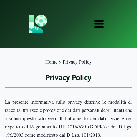
Home
>
Privacy Policy
Privacy Policy
La presente informativa sulla privacy descrive le modalità di
raccolta, utilizzo e protezione dei dati personali degli utenti che
visitano questo sito web. Il trattamento dei dati avviene nel
rispetto del Regolamento UE 2016/679 (GDPR) e del D.Lgs.
196/2003 come modificato dal D.Lgs. 101/2018.