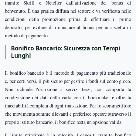
tramite Skrill e Neteller dall'attivazione dei bonus di
benvenuto. È una pratica diffusa nel settore e va verificata nelle
condizioni della promozione prima di effettuare il primo
deposito, per evitare di rinunciare al bonus per una scelta di
metodo di pagamento.
Bonifico Bancario: Sicurezza con Tempi
Lunghi
Il bonifico bancario è il metodo di pagamento più tradizionale
e, per certi versi, il più sicuro per gestire i fondi sul conto gioco.
Non richiede l'iscrizione a servizi terzi, non comporta la
condivisione dei dati della carta con il bookmaker e offre la
tracciabilità completa di ogni transazione. Per lo scommettitore
che movimenta somme rilevanti e preferisce operare attraverso il
proprio istituto bancario, il bonifico resta un'opzione valida.
Il limite principale è la velocità. I depositi tramite bonifico