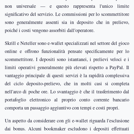
non universale — e questo rappresenta l'unico limite
significativo del servizio. Le commissioni per lo scommettitore
sono generalmente assenti sia in deposito che in prelievo,
poiché i costi vengono assorbiti dall'operatore.
Skrill e Neteller sono e-wallet specializzati nel settore del gioco
online e offrono funzionalità pensate specificamente per lo
scommettitore. I depositi sono istantanei, i prelievi veloci e i
limiti operativi generalmente più elevati rispetto a PayPal. Il
vantaggio principale di questi servizi è la rapidità complessiva
del ciclo deposito-prelievo, che in molti casi si completa
nell'arco di poche ore. Lo svantaggio è che il trasferimento dal
portafoglio elettronico al proprio conto corrente bancario
comporta un passaggio aggiuntivo con tempi e costi propri.
Un aspetto da considerare con gli e-wallet riguarda l'esclusione
dai bonus. Alcuni bookmaker escludono i depositi effettuati