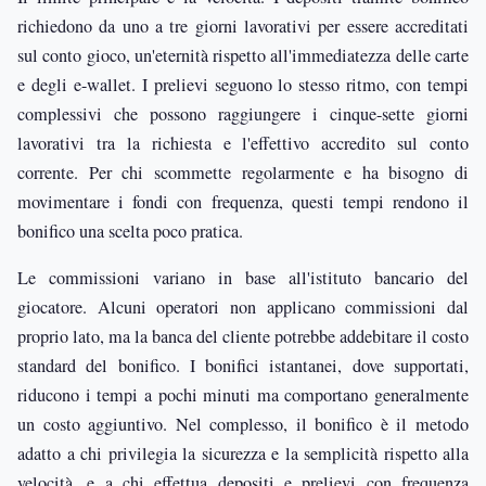
richiedono da uno a tre giorni lavorativi per essere accreditati
sul conto gioco, un'eternità rispetto all'immediatezza delle carte
e degli e-wallet. I prelievi seguono lo stesso ritmo, con tempi
complessivi che possono raggiungere i cinque-sette giorni
lavorativi tra la richiesta e l'effettivo accredito sul conto
corrente. Per chi scommette regolarmente e ha bisogno di
movimentare i fondi con frequenza, questi tempi rendono il
bonifico una scelta poco pratica.
Le commissioni variano in base all'istituto bancario del
giocatore. Alcuni operatori non applicano commissioni dal
proprio lato, ma la banca del cliente potrebbe addebitare il costo
standard del bonifico. I bonifici istantanei, dove supportati,
riducono i tempi a pochi minuti ma comportano generalmente
un costo aggiuntivo. Nel complesso, il bonifico è il metodo
adatto a chi privilegia la sicurezza e la semplicità rispetto alla
velocità, e a chi effettua depositi e prelievi con frequenza