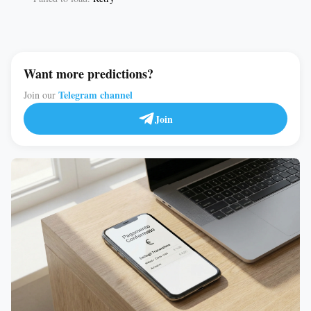
Want more predictions?
Telegram channel
Join our
Join