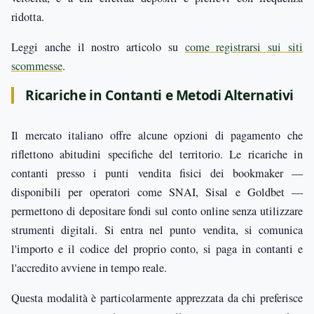
ridotta.
Leggi anche il nostro articolo su
come registrarsi sui siti
scommesse
.
Ricariche in Contanti e Metodi Alternativi
Il mercato italiano offre alcune opzioni di pagamento che
riflettono abitudini specifiche del territorio. Le ricariche in
contanti presso i punti vendita fisici dei bookmaker —
disponibili per operatori come SNAI, Sisal e Goldbet —
permettono di depositare fondi sul conto online senza utilizzare
strumenti digitali. Si entra nel punto vendita, si comunica
l'importo e il codice del proprio conto, si paga in contanti e
l'accredito avviene in tempo reale.
Questa modalità è particolarmente apprezzata da chi preferisce