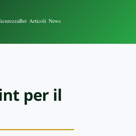
SicurezzaBet
Articoli
News
nt per il