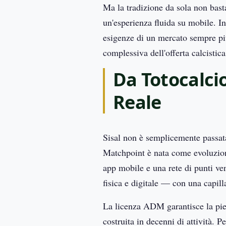
Ma la tradizione da sola non bast
un'esperienza fluida su mobile. I
esigenze di un mercato sempre pi
complessiva dell'offerta calcistica
Da Totocalci
Reale
Sisal non è semplicemente passata
Matchpoint è nata come evoluzione
app mobile e una rete di punti ve
fisica e digitale — con una capill
La licenza ADM garantisce la piena
costruita in decenni di attività. P