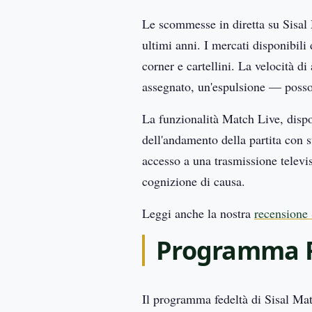
Le scommesse in diretta su Sisal 
ultimi anni. I mercati disponibili
corner e cartellini. La velocità 
assegnato, un'espulsione — posson
La funzionalità Match Live, dispo
dell'andamento della partita con 
accesso a una trasmissione televi
cognizione di causa.
Leggi anche la nostra
recensione
Programma Fe
Il programma fedeltà di Sisal Matc