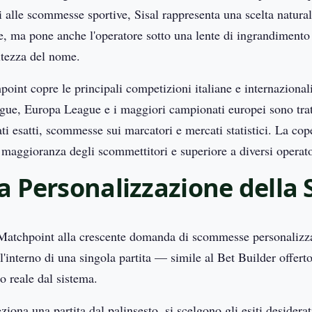
ti alle scommesse sportive, Sisal rappresenta una scelta natura
e, ma pone anche l'operatore sotto una lente di ingrandimento p
altezza del nome.
hpoint copre le principali competizioni italiane e internaziona
ue, Europa League e i maggiori campionati europei sono tratt
ltati esatti, scommesse sui marcatori e mercati statistici. La c
a maggioranza degli scommettitori e superiore a diversi operato
a Personalizzazione dell
Matchpoint alla crescente domanda di scommesse personalizzat
l'interno di una singola partita — simile al Bet Builder offer
o reale dal sistema.
ziona una partita dal palinsesto, si scelgono gli esiti desidera