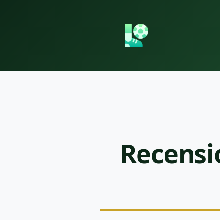
Recensio