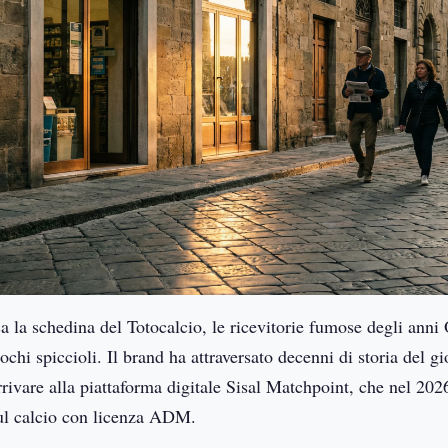
a la schedina del Totocalcio, le ricevitorie fumose degli anni 
pochi spiccioli. Il brand ha attraversato decenni di storia del g
rrivare alla piattaforma digitale Sisal Matchpoint, che nel 20
ul calcio con licenza ADM.