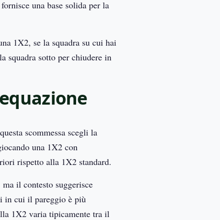
 fornisce una base solida per la
una 1X2, se la squadra su cui hai
la squadra sotto per chiudere in
l'equazione
 questa scommessa scegli la
ai giocando una 1X2 con
riori rispetto alla 1X2 standard.
, ma il contesto suggerisce
 in cui il pareggio è più
lla 1X2 varia tipicamente tra il