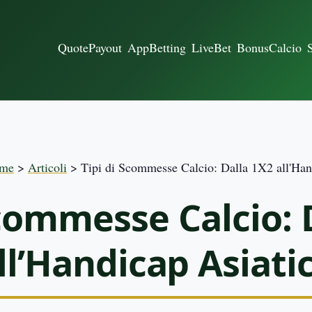
QuotePayout
AppBetting
LiveBet
BonusCalcio
me
>
Articoli
>
Tipi di Scommesse Calcio: Dalla 1X2 all'Handicap Asiatico
Scommesse Calcio: 
ll’Handicap Asiati