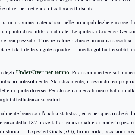
 e oltre, permettendo di calibrare il rischio.
ha una ragione matematica: nelle principali leghe europee, la 
.5 un punto di equilibrio naturale. Le quote su Under e Over so
 e ben prezzato. Trovare valore richiede un'analisi specifica: 
iare i dati delle singole squadre — media gol fatti e subiti, tr
Under/Over per tempo
za degli
. Puoi scommettere sul numero
mbiano notevolmente. Statisticamente, il secondo tempo prod
iflette in quote diverse. Per chi cerca mercati meno battuti dal
ini di efficienza superiori.
mente bene con l'analisi statistica, ed è per questo che è il 
ferenza della 1X2, dove fattori emozionali e di contesto pesan
dati storici — Expected Goals (xG), tiri in porta, occasioni cr