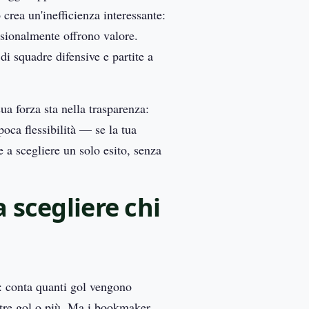
rea un'inefficienza interessante:
asionalmente offrono valore.
di squadre difensive e partite a
a forza sta nella trasparenza:
oca flessibilità — se la tua
 a scegliere un solo esito, senza
 scegliere chi
: conta quanti gol vengono
 tre gol o più. Ma i bookmaker