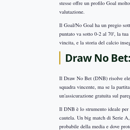
stesse offre un profilo Goal molto
valutazione.
Il Goal/No Goal ha un pregio sott
puntato va sotto 0-2 al 70', la t
vincita, e la storia del calcio ins
Draw No Bet:
Il Draw No Bet (DNB) risolve ele
squadra vincente, ma se la partita
un'assicurazione gratuita sul pareg
Il DNB è lo strumento ideale per q
cautela. Un big match di Serie A, 
probabile della media e dove prote