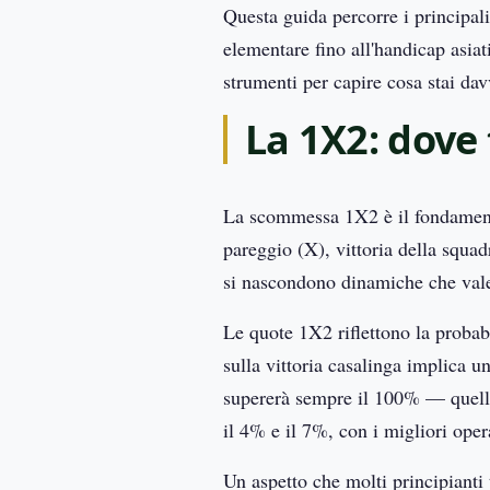
Questa guida percorre i principal
elementare fino all'handicap asia
strumenti per capire cosa stai da
La 1X2: dove 
La scommessa 1X2 è il fondamento d
pareggio (X), vittoria della squad
si nascondono dinamiche che val
Le quote 1X2 riflettono la probabi
sulla vittoria casalinga implica un
supererà sempre il 100% — quello 
il 4% e il 7%, con i migliori oper
Un aspetto che molti principianti 