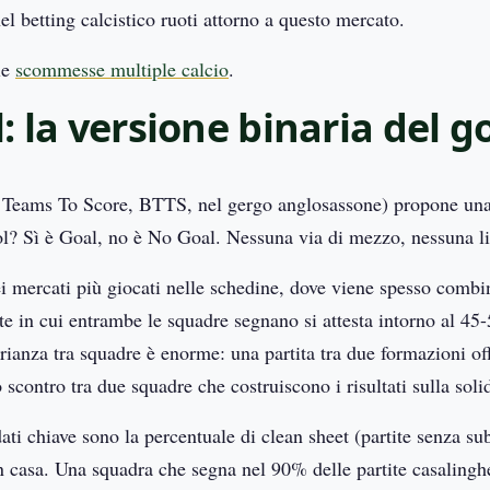
nel betting calcistico ruoti attorno a questo mercato.
le
scommesse multiple calcio
.
 la versione binaria del go
 Teams To Score, BTTS, nel gergo anglosassone) propone un
? Sì è Goal, no è No Goal. Nessuna via di mezzo, nessuna li
i mercati più giocati nelle schedine, dove viene spesso combi
ite in cui entrambe le squadre segnano si attesta intorno al 45
ianza tra squadre è enorme: una partita tra due formazioni off
scontro tra due squadre che costruiscono i risultati sulla solid
ati chiave sono la percentuale di clean sheet (partite senza su
in casa. Una squadra che segna nel 90% delle partite casaling