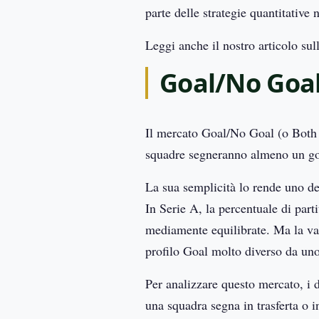
parte delle strategie quantitative 
Leggi anche il nostro articolo sul
Goal/No Goal:
Il mercato Goal/No Goal (o Both
squadre segneranno almeno un gol
La sua semplicità lo rende uno de
In Serie A, la percentuale di part
mediamente equilibrate. Ma la var
profilo Goal molto diverso da uno 
Per analizzare questo mercato, i d
una squadra segna in trasferta o 