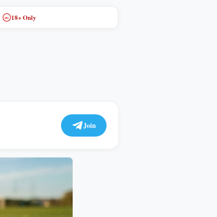
18+ Only
18+
Join