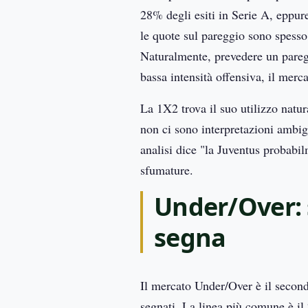
28% degli esiti in Serie A, eppu
le quote sul pareggio sono spesso
Naturalmente, prevedere un pareggi
bassa intensità offensiva, il merc
La 1X2 trova il suo utilizzo natu
non ci sono interpretazioni ambig
analisi dice "la Juventus probabil
sfumature.
Under/Over: 
segna
Il mercato Under/Over è il secon
segnati. La linea più comune è il