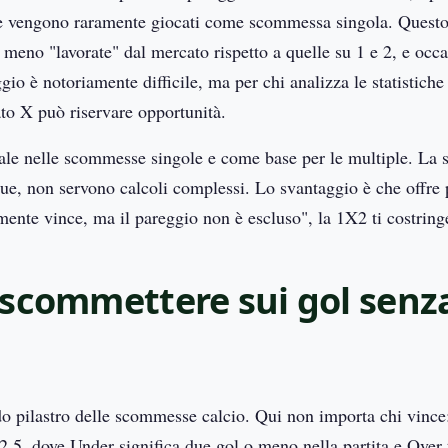
re vengono raramente giocati come scommessa singola. Questo c
 meno "lavorate" dal mercato rispetto a quelle su 1 e 2, e occ
o è notoriamente difficile, ma per chi analizza le statistiche 
ato X può riservare opportunità.
rale nelle scommesse singole e come base per le multiple. La su
ue, non servono calcoli complessi. Lo svantaggio è che offre p
mente vince, ma il pareggio non è escluso", la 1X2 ti costringe
scommettere sui gol senza
do pilastro delle scommesse calcio. Qui non importa chi vince
 2.5, dove Under significa due gol o meno nella partita e Over