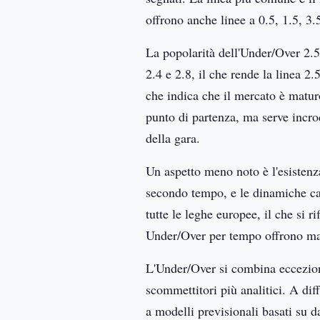
offrono anche linee a 0.5, 1.5, 3.5
La popolarità dell'Under/Over 2.5 
2.4 e 2.8, il che rende la linea 2
che indica che il mercato è maturo
punto di partenza, ma serve incroc
della gara.
Un aspetto meno noto è l'esisten
secondo tempo, e le dinamiche ca
tutte le leghe europee, il che si r
Under/Over per tempo offrono marg
L'Under/Over si combina eccezional
scommettitori più analitici. A dif
a modelli previsionali basati su 