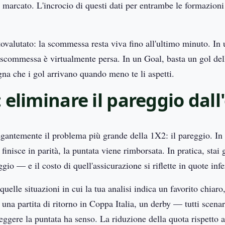
 marcato. L'incrocio di questi dati per entrambe le formazioni
ovalutato: la scommessa resta viva fino all'ultimo minuto. In 
ua scommessa è virtualmente persa. In un Goal, basta un gol del
egna che i gol arrivano quando meno te li aspetti.
 eliminare il pareggio dal
gantemente il problema più grande della 1X2: il pareggio. In
 finisce in parità, la puntata viene rimborsata. In pratica, st
gio — e il costo di quell'assicurazione si riflette in quote infe
uelle situazioni in cui la tua analisi indica un favorito chiaro
una partita di ritorno in Coppa Italia, un derby — tutti scenari
ggere la puntata ha senso. La riduzione della quota rispetto a