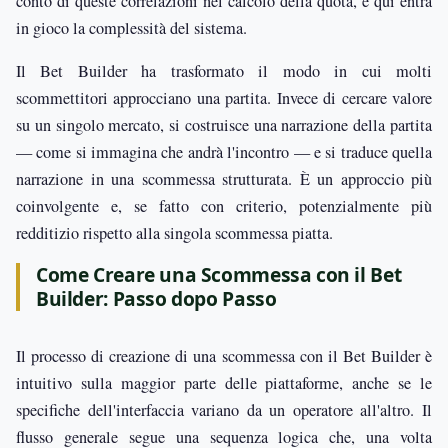
conto di queste correlazioni nel calcolo della quota, e qui entra
in gioco la complessità del sistema.
Il Bet Builder ha trasformato il modo in cui molti
scommettitori approcciano una partita. Invece di cercare valore
su un singolo mercato, si costruisce una narrazione della partita
— come si immagina che andrà l'incontro — e si traduce quella
narrazione in una scommessa strutturata. È un approccio più
coinvolgente e, se fatto con criterio, potenzialmente più
redditizio rispetto alla singola scommessa piatta.
Come Creare una Scommessa con il Bet
Builder: Passo dopo Passo
Il processo di creazione di una scommessa con il Bet Builder è
intuitivo sulla maggior parte delle piattaforme, anche se le
specifiche dell'interfaccia variano da un operatore all'altro. Il
flusso generale segue una sequenza logica che, una volta