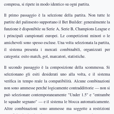
compresa, si ripete in modo identico su ogni partita.
Il primo passaggio è la selezione della partita. Non tutte le
partite del palinsesto supportano il Bet Builder: generalmente la
funzione è disponibile su Serie A, Serie B, Champions League e
i principali campionati europei. Le competizioni minori o le
amichevoli sono spesso escluse. Una volta selezionata la partita,
il sistema presenta i mercati combinabili, organizzati per
categoria: esito match, gol, marcatori, statistiche.
Il secondo passaggio è la composizione della scommessa. Si
selezionano gli esiti desiderati uno alla volta, e il sistema
verifica in tempo reale la compatibilità. Alcune combinazioni
non sono ammesse perché logicamente contraddittorie — non si
può selezionare contemporaneamente "Under 1.5" e "entrambe
le squadre segnano" — e il sistema le blocca automaticamente.
Altre combinazioni sono ammesse ma soggette a restrizioni