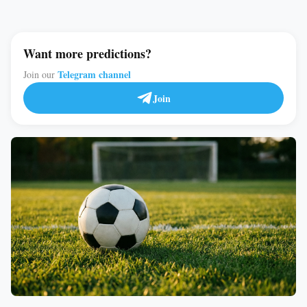
Want more predictions?
Telegram channel
Join our
Join