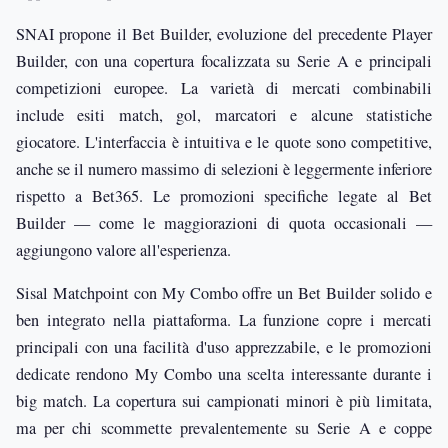
SNAI propone il Bet Builder, evoluzione del precedente Player
Builder, con una copertura focalizzata su Serie A e principali
competizioni europee. La varietà di mercati combinabili
include esiti match, gol, marcatori e alcune statistiche
giocatore. L'interfaccia è intuitiva e le quote sono competitive,
anche se il numero massimo di selezioni è leggermente inferiore
rispetto a Bet365. Le promozioni specifiche legate al Bet
Builder — come le maggiorazioni di quota occasionali —
aggiungono valore all'esperienza.
Sisal Matchpoint con My Combo offre un Bet Builder solido e
ben integrato nella piattaforma. La funzione copre i mercati
principali con una facilità d'uso apprezzabile, e le promozioni
dedicate rendono My Combo una scelta interessante durante i
big match. La copertura sui campionati minori è più limitata,
ma per chi scommette prevalentemente su Serie A e coppe