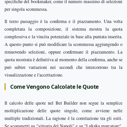
specifiche del bookmaker, come il numero massimo di selezioni
per singola scommessa.
Il terzo passaggio è la conferma e il piazzamento. Una volta
completata la composizione, il sistema mostra la quota
complessiva e la vincita potenziale in base alla puntata inserita.
A questo punto si può modificare la scommessa aggiungendo o
rimuovendo selezioni, oppure confermare il piazzamento. La
quota mostrata è definitiva al momento della conferma, anche se
può subire variazioni nei secondi che intercorrono tra la
visualizzazione e l'accettazione.
Come Vengono Calcolate le Quote
Il calcolo delle quote nel Bet Builder non segue la semplice
moltiplicazione delle quote singole, come avviene nelle
multiple tradizionali. La ragione è la correlazione tra gli esiti.
Se scommetti su "vittoria del Napoli" e su "Lukaku marcatore",