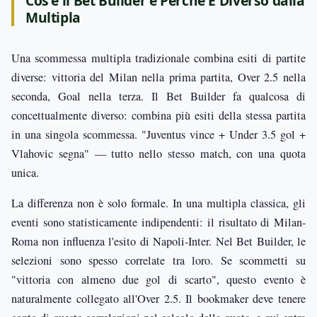
Cos'è il Bet Builder e Perché È Diverso dalla
Multipla
Una scommessa multipla tradizionale combina esiti di partite
diverse: vittoria del Milan nella prima partita, Over 2.5 nella
seconda, Goal nella terza. Il Bet Builder fa qualcosa di
concettualmente diverso: combina più esiti della stessa partita
in una singola scommessa. "Juventus vince + Under 3.5 gol +
Vlahovic segna" — tutto nello stesso match, con una quota
unica.
La differenza non è solo formale. In una multipla classica, gli
eventi sono statisticamente indipendenti: il risultato di Milan-
Roma non influenza l'esito di Napoli-Inter. Nel Bet Builder, le
selezioni sono spesso correlate tra loro. Se scommetti su
"vittoria con almeno due gol di scarto", questo evento è
naturalmente collegato all'Over 2.5. Il bookmaker deve tenere