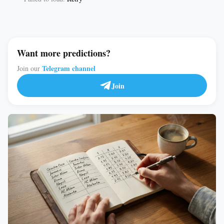
Want more predictions?
Telegram channel
Join our
Join