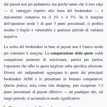
dal payout non per pedanteria, ma perché sanno che il loro edge
— il vantaggio rispetto alla linea del bookmaker — è
tipicamente compreso tra il 2% e il 5%. Se il margine
dell'operatore erode 3 di quei 5 punti percentuali, il profitto
residuo è fragile e vulnerabile a qualsiasi periodo di varianza
negativa.
La scelta del bookmaker in base al payout non è l'unico modo
comparazione delle quote
per contenere il margine. La
(odds
comparison) permette di selezionare, partita per partita,
l'operatore che offre la quota migliore sulla specifica selezione.
Diversi siti indipendenti aggregano le quote dei principali
bookmaker ADM e le presentano in formato comparativo.
Questa pratica, nota come line shopping, può recuperare 1-2
punti percentuali di payout effettivo — un guadagno che, sul
lungo periodo, si accumula in modo significativo.