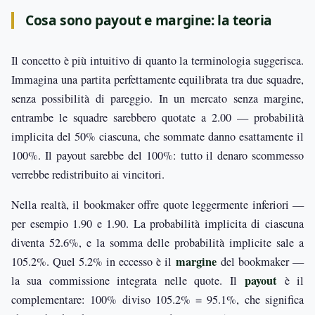
Cosa sono payout e margine: la teoria
Il concetto è più intuitivo di quanto la terminologia suggerisca.
Immagina una partita perfettamente equilibrata tra due squadre,
senza possibilità di pareggio. In un mercato senza margine,
entrambe le squadre sarebbero quotate a 2.00 — probabilità
implicita del 50% ciascuna, che sommate danno esattamente il
100%. Il payout sarebbe del 100%: tutto il denaro scommesso
verrebbe redistribuito ai vincitori.
Nella realtà, il bookmaker offre quote leggermente inferiori —
per esempio 1.90 e 1.90. La probabilità implicita di ciascuna
diventa 52.6%, e la somma delle probabilità implicite sale a
margine
105.2%. Quel 5.2% in eccesso è il
del bookmaker —
payout
la sua commissione integrata nelle quote. Il
è il
complementare: 100% diviso 105.2% = 95.1%, che significa