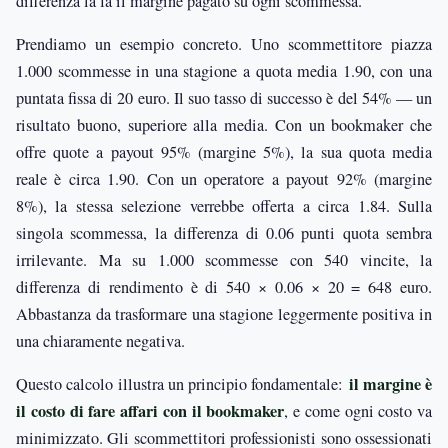
differenza la fa il margine pagato su ogni scommessa.
Prendiamo un esempio concreto. Uno scommettitore piazza
1.000 scommesse in una stagione a quota media 1.90, con una
puntata fissa di 20 euro. Il suo tasso di successo è del 54% — un
risultato buono, superiore alla media. Con un bookmaker che
offre quote a payout 95% (margine 5%), la sua quota media
reale è circa 1.90. Con un operatore a payout 92% (margine
8%), la stessa selezione verrebbe offerta a circa 1.84. Sulla
singola scommessa, la differenza di 0.06 punti quota sembra
irrilevante. Ma su 1.000 scommesse con 540 vincite, la
differenza di rendimento è di 540 × 0.06 × 20 = 648 euro.
Abbastanza da trasformare una stagione leggermente positiva in
una chiaramente negativa.
il margine è
Questo calcolo illustra un principio fondamentale:
il costo di fare affari con il bookmaker
, e come ogni costo va
minimizzato. Gli scommettitori professionisti sono ossessionati