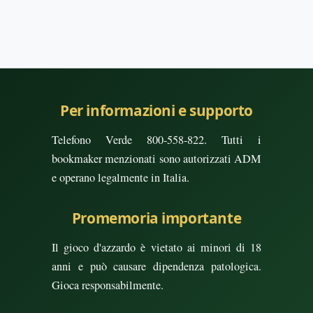
Per informazioni e supporto
Telefono Verde 800-558-822. Tutti i
bookmaker menzionati sono autorizzati ADM
e operano legalmente in Italia.
Promemoria importante
Il gioco d'azzardo è vietato ai minori di 18
anni e può causare dipendenza patologica.
Gioca responsabilmente.