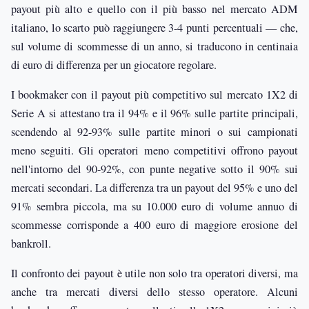
payout più alto e quello con il più basso nel mercato ADM
italiano, lo scarto può raggiungere 3-4 punti percentuali — che,
sul volume di scommesse di un anno, si traducono in centinaia
di euro di differenza per un giocatore regolare.
I bookmaker con il payout più competitivo sul mercato 1X2 di
Serie A si attestano tra il 94% e il 96% sulle partite principali,
scendendo al 92-93% sulle partite minori o sui campionati
meno seguiti. Gli operatori meno competitivi offrono payout
nell'intorno del 90-92%, con punte negative sotto il 90% sui
mercati secondari. La differenza tra un payout del 95% e uno del
91% sembra piccola, ma su 10.000 euro di volume annuo di
scommesse corrisponde a 400 euro di maggiore erosione del
bankroll.
Il confronto dei payout è utile non solo tra operatori diversi, ma
anche tra mercati diversi dello stesso operatore. Alcuni