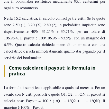
che il bookmaker restituisce mediamente 95.1 centesimi per
ogni euro scommesso.
Nella 1X2 calcistica, il calcolo coinvolge tre esiti. Se le quote
sono 2.50 (1), 3.20 (X), 2.80 (2), le probabilità implicite sono
rispettivamente 40%, 31.25% e 35.71%, per un totale di
106.96%. Il payout è 100/106.96 = 93.5%, con un margine del
6.5%. Questo calcolo richiede meno di un minuto con una
calcolatrice e rivela immediatamente quanto stai pagando per il
servizio del bookmaker.
Come calcolare il payout: la formula in
pratica
La formula è semplice e applicabile a qualsiasi mercato. Per un
evento con N esiti possibili e quote Q1, Q2, ..., QN, il payout si
calcola così: Payout = 100 / (1/Q1 + 1/Q2 + ... + 1/QN). Il
margine è 100% - Payout.