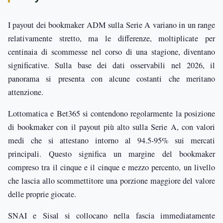
I payout dei bookmaker ADM sulla Serie A variano in un range
relativamente stretto, ma le differenze, moltiplicate per
centinaia di scommesse nel corso di una stagione, diventano
significative. Sulla base dei dati osservabili nel 2026, il
panorama si presenta con alcune costanti che meritano
attenzione.
Lottomatica e Bet365 si contendono regolarmente la posizione
di bookmaker con il payout più alto sulla Serie A, con valori
medi che si attestano intorno al 94.5-95% sui mercati
principali. Questo significa un margine del bookmaker
compreso tra il cinque e il cinque e mezzo percento, un livello
che lascia allo scommettitore una porzione maggiore del valore
delle proprie giocate.
SNAI e Sisal si collocano nella fascia immediatamente