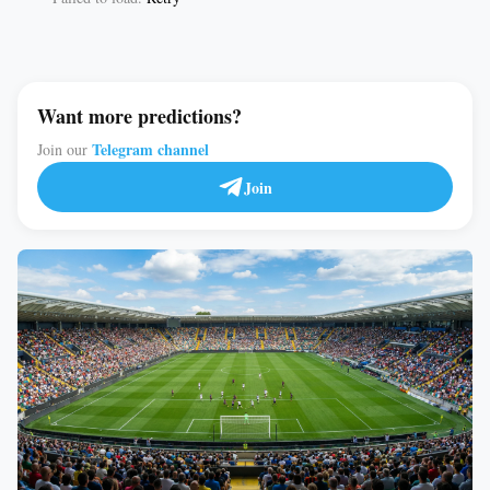
Want more predictions?
Telegram channel
Join our
Join