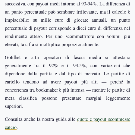
successiva, con payout medi intorno al 93-94%. La differenza di
un punto percentuale può sembrare irrilevante, ma il calcolo è
implacabile: su mille euro di giocate annuali, un punto
percentuale di payout corrisponde a dieci euro di differenza nel
rendimento atteso. Per uno scommettitore con volumi più
elevati, la cifra si moltiplica proporzionalmente.
Goldbet e altri operatori di fascia media si attestano
generalmente tra il 92% e il 93.5%, con variazioni che
dipendono dalla partita e dal tipo di mercato. Le partite di
cartello tendono ad avere payout più alti — perché la
concorrenza tra bookmaker è più intensa — mentre le partite di
metà classifica possono presentare margini leggermente
superiori.
Consulta anche la nostra guida alle
quote e payout scommesse
calcio
.