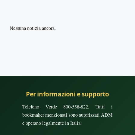
Nessuna notizia ancora.
Per informazioni e supporto
Telefono Verde 800-558-822. Tutti i
bookmaker menzionati sono autorizzati ADM
e operano legalmente in Italia.