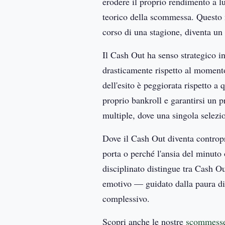
erodere il proprio rendimento a lu
teorico della scommessa. Questo 
corso di una stagione, diventa un 
Il Cash Out ha senso strategico i
drasticamente rispetto al moment
dell'esito è peggiorata rispetto a
proprio bankroll e garantirsi un p
multiple, dove una singola selez
Dove il Cash Out diventa controp
porta o perché l'ansia del minuto
disciplinato distingue tra Cash 
emotivo — guidato dalla paura di 
complessivo.
Scopri anche le nostre
scommesse 