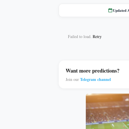
Updated 
Failed to load.
Retry
Want more predictions?
Telegram channel
Join our