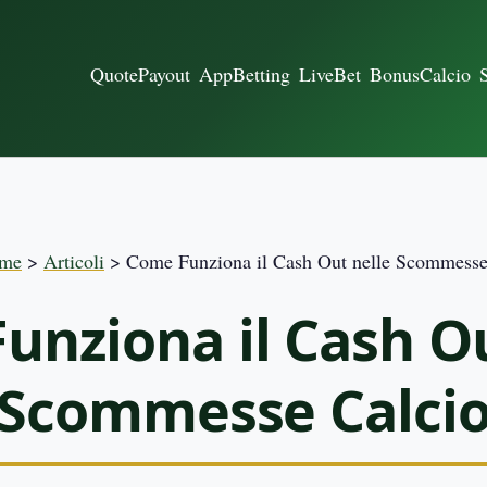
QuotePayout
AppBetting
LiveBet
BonusCalcio
me
>
Articoli
>
Come Funziona il Cash Out nelle Scommesse Calci
unziona il Cash Ou
Scommesse Calci