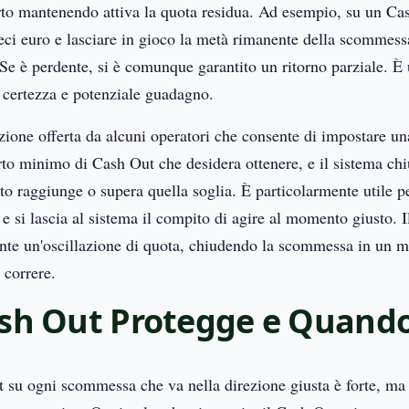
rto mantenendo attiva la quota residua. Ad esempio, su un Cash
eci euro e lasciare in gioco la metà rimanente della scommessa.
 Se è perdente, si è comunque garantito un ritorno parziale. È
e certezza e potenziale guadagno.
ione offerta da alcuni operatori che consente di impostare una
rto minimo di Cash Out che desidera ottenere, e il sistema ch
o raggiunge o supera quella soglia. È particolarmente utile pe
 e si lascia al sistema il compito di agire al momento giusto. I
ante un'oscillazione di quota, chiudendo la scommessa in un m
 correre.
ash Out Protegge e Quand
t su ogni scommessa che va nella direzione giusta è forte, ma