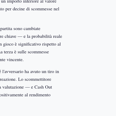
 un importo inferiore al valore
ato per decine di scommesse nel
 partita sono cambiate
e chiave — e la probabilità reale
 gioco è significativo rispetto al
 La terza è sulle scommesse
nte vincente.
'avversario ha avuto un tiro in
a reazione. Lo scommettitore
la valutazione — e Cash Out
positivamente al rendimento