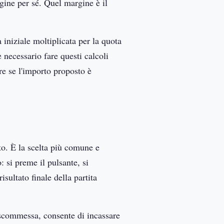
gine per sé. Quel margine è il
iniziale moltiplicata per la quota
 necessario fare questi calcoli
e se l'importo proposto è
to. È la scelta più comune e
 si preme il pulsante, si
sultato finale della partita
a scommessa, consente di incassare