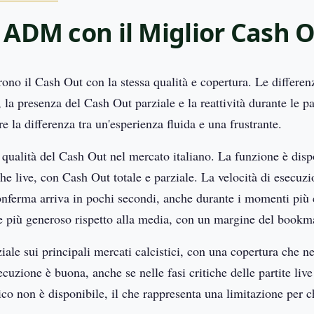
ADM con il Miglior Cash 
rono il Cash Out con la stessa qualità e copertura. Le differen
 la presenza del Cash Out parziale e la reattività durante le par
e la differenza tra un'esperienza fluida e una frustrante.
r qualità del Cash Out nel mercato italiano. La funzione è dis
che live, con Cash Out totale e parziale. La velocità di esecuzi
onferma arriva in pochi secondi, anche durante i momenti più co
te più generoso rispetto alla media, con un margine del bookm
ale sui principali mercati calcistici, con una copertura che ne
ecuzione è buona, anche se nelle fasi critiche delle partite live
co non è disponibile, il che rappresenta una limitazione per c