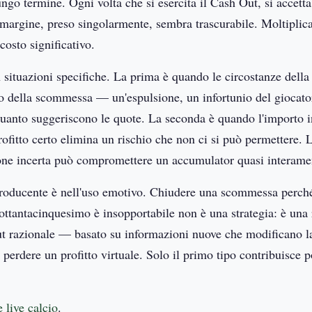
ngo termine. Ogni volta che si esercita il Cash Out, si accetta
margine, preso singolarmente, sembra trascurabile. Moltiplic
costo significativo.
n situazioni specifiche. La prima è quando le circostanze della
o della scommessa — un'espulsione, un infortunio del giocator
 quanto suggeriscono le quote. La seconda è quando l'importo in
rofitto certo elimina un rischio che non ci si può permettere.
ione incerta può compromettere un accumulator quasi interame
roducente è nell'uso emotivo. Chiudere una scommessa perché l
 ottantacinquesimo è insopportabile non è una strategia: è un
Out razionale — basato su informazioni nuove che modificano 
perdere un profitto virtuale. Solo il primo tipo contribuisce 
live calcio
.