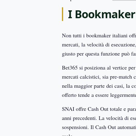
I Bookmaker 
Non tutti i bookmaker italiani off
mercati, la velocità di esecuzione,
giusto per questa funzione può far
Bet365 si posiziona al vertice pe
mercati calcistici, sia pre-match 
nella maggior parte dei casi, la c
offerto tende a essere leggermen
SNAI offre Cash Out totale e parzi
anni precedenti. La velocità di es
sospensioni. Il Cash Out automati
reale.