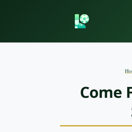
Ho
Come F