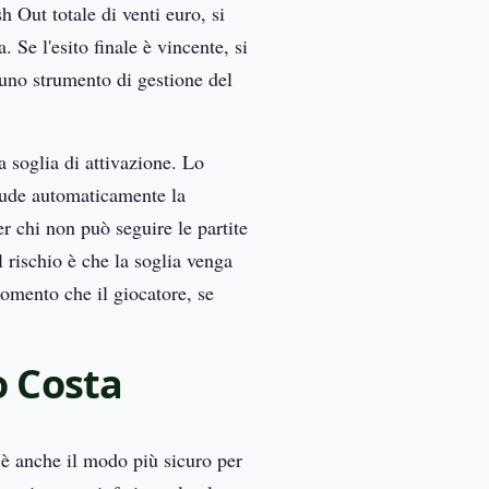
 Out totale di venti euro, si
 Se l'esito finale è vincente, si
 uno strumento di gestione del
 soglia di attivazione. Lo
iude automaticamente la
r chi non può seguire le partite
l rischio è che la soglia venga
omento che il giocatore, se
o Costa
 è anche il modo più sicuro per